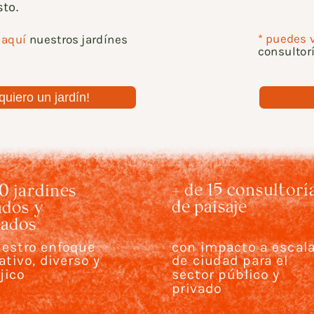
to.
* 
puedes v
 aquí
 nuestros jardínes 
consultor
+ de 15 consultoría
0 jardines 
de paisaje 
dos y 
tados
estro enfoque 
con impacto a escala
ativo, diverso y 
de ciudad para el 
jico 
sector público y 
privado