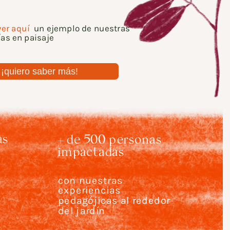
er aquí
 un ejemplo de nuestras 
ías en paisaje
s 
+ de 500 personas 
impactadas 
con nuestras 
 
experiencias 
pedagójicas al rededor 
del jardín 