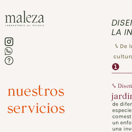
DISE
LA I
De l
⤥ 
cultur
❶
⤥ Diseñ
nuestros  
jardi
de dife
servicios 
especies
comesti
un enfo
una inv
¡quiero un jardín!