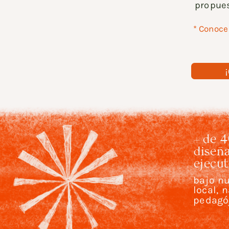
propues
* 
Conoce
+ de 4
diseña
ejecu
bajo nu
local, n
pedagó