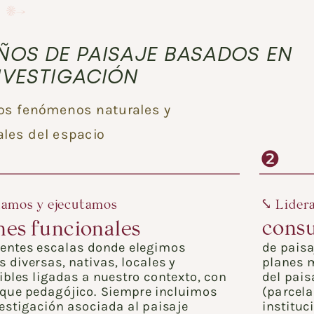
✺→
ÑOS DE PAISAJE BASADOS EN 
NVESTIGACIÓN
os fenómenos naturales y 
ales del espacio
❷
⤥ Lider
amos y ejecutamos 
consu
nes funcionales 
rentes escalas donde elegimos 
de paisa
 diversas, nativas, locales y 
planes m
bles ligadas a nuestro contexto, con 
del paisa
que pedagójico. Siempre incluimos 
(parcela
estigación asociada al paisaje 
instituc
¡quiero saber más!